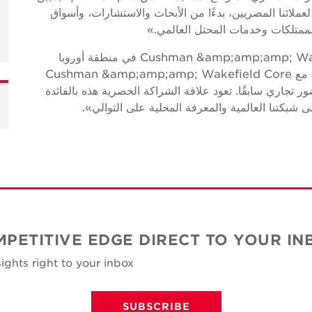
ملائنا المصريين، بدءًا من الأبحاث والاستشارات، وأسواق
الممتلكات وخدمات المحتل العالمي.»
وقال كولين ويلسون، الرئيس التنفيذي لشركة Cushman &amp;amp;amp; Wakefield في منطقة أوروبا
والشرق الأوسط وأفريقيا: «يسعدنا تعزيز علاقتنا الناجحة مع Cushman &amp;amp;amp; Wakefield Core
 تجاري سابقًا. تعود علاقة الشراكة الحصرية هذه بالفائدة
ى شبكتنا العالمية والمعرفة المحلية على التوالي».
MPETITIVE EDGE DIRECT TO YOUR IN
ights right to your inbox
SUBSCRIBE