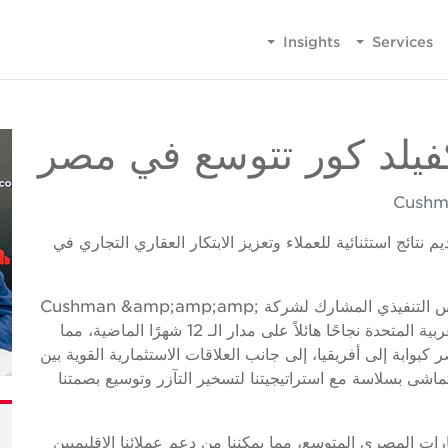
Insights
Services
فيلد كور تتوسع في مصر
Cushma
 نتائج استثنائية للعملاء وتعزيز الابتكار العقاري التجاري في
وتعليقًا على الشراكة الموسعة، قال إدوارد ماكورا، الرئيس التنفيذي المشارك لشركة Cushman &amp;amp;amp;
Wakefield Core: «لقد أثبت ارتباطنا في الإمارات العربية المتحدة نجاحًا هائلاً على مدار الـ 12 شهرًا الماضية، مما
كبوابة إلى أفريقيا، إلى جانب العلاقات الاستثمارية القوية بين
ماشى بسلاسة مع استراتيجيتنا لتسخير التآزر وتوسيع بصمتنا
ات المصري المتوسع، مما يمكننا من دعم عملائنا الإقليميين