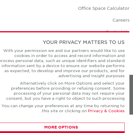
Office Space Calculator
Careers
Contact Us
YOUR PRIVACY MATTERS TO US
Office Locations
With your permission we and our partners would like to use
Corporate Social Responsibility
cookies in order to access and record information and
process personal data, such as unique identifiers and standard
information sent by a device to ensure our website performs
as expected, to develop and improve our products, and for
advertising and insight purposes.
Alternatively click on More Options and select your
Privacy Policies
preferences before providing or refusing consent. Some
processing of your personal data may not require your
© Copyright Cushman & Wakefield Core 2026.
consent, but you have a right to object to such processing.
All Rights Reserved.
You can change your preferences at any time by returning to
.
this site or clicking on
Privacy & Cookies
MORE OPTIONS