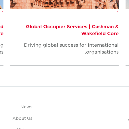
`
`
ld
Global Occupier Services | Cushman &
re
Wakefield Core
ng
Driving global success for international
s.
organisations.
News
About Us