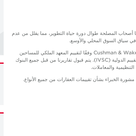
عة لرقابة RICS، تساعد تقييماتنا أصحاب المصلحة طوال دورة حياة التطوير، مما يقلل من عدم
 في سياق السوق المحلي والأوسع.
يتم إنتاج تقارير تقييم الممتلكات الخاصة بـ Cushman & Wakefield Core وفقًا لتقييم المعهد الملكي للمساحين
المعتمدين (RICS) - المعايير العالمية ومجلس معايير التقييم الدولية (IVSC). يتم قبول تقاريرنا من قبل جميع البنوك
تنظيمية والمعاملات.