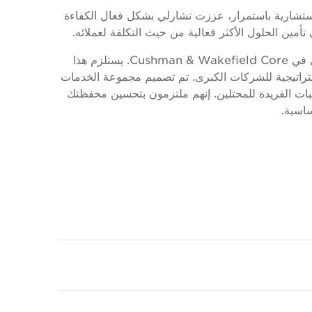
ستشارية باستمرار، عززت تشارلي بشكل فعال الكفاءة
تأمين الحلول الأكثر فعالية من حيث التكلفة لعملائه.
تولى تشارلي مؤخرًا منصب رئيس فريق خدمات المحتل العالمي في Cushman & Wakefield Core. يستلزم هذا
اتيجية للشركات الكبرى. تم تصميم مجموعة الخدمات
ه بدقة لتلبية المتطلبات الفريدة للمحتلين. إنهم ملتزمون بتحسين محفظتك
اسية.