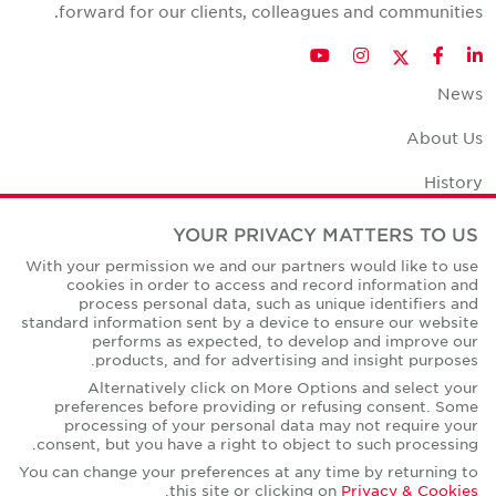
forward for our clients, colleagues and communities.
Twitter
YouTube
Instagram
Facebook
LinkedIn
News
About Us
History
Office Space Calculator
YOUR PRIVACY MATTERS TO US
With your permission we and our partners would like to use
Careers
cookies in order to access and record information and
process personal data, such as unique identifiers and
Contact Us
standard information sent by a device to ensure our website
performs as expected, to develop and improve our
Office Locations
products, and for advertising and insight purposes.
Alternatively click on More Options and select your
Corporate Social Responsibility
preferences before providing or refusing consent. Some
processing of your personal data may not require your
consent, but you have a right to object to such processing.
You can change your preferences at any time by returning to
.
this site or clicking on
Privacy & Cookies