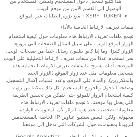
هذا لتتبع تسجيل دخول المستخدم وتمكين المستخدم من
الوصول إلى القسم الآمن من موقع الويب.
XSRF_TOKEN - منع تزوير الطلبات عبر المواقع
ملفات تعريف الارتباط الخاصة بالأداء
تجمع ملفات تعريف الارتباط هذه معلومات حول كيفية استخدام
الزوار لموقع الويب، على سبيل المثال الصفحات التي يزورها
الزوار كثيرًا، وما إذا كانوا يتلقون رسائل خطأ من صفحات الويب.
نحن نستخدم عددًا من ملفات تعريف الارتباط التحليلية على الويب
الموضحة أدناه. تسمح لنا ملفات تعريف الارتباط التحليلية هذه
بتسجيل معلومات مثل عدد زوار الموقع (الزوار الجدد
والمتكررين)، والمدة على الموقع، وعدد عمليات إكمال التسجيل،
وصفحة الدخول والخروج للمستخدم؛ كل ذلك يمكننا من رؤية
كيفية استخدام الزوار للموقع حتى نتمكن من تحسين الطريقة
التي يعمل بها موقعنا. لا تجمع ملفات تعريف الارتباط هذه
معلومات شخصية تحدد هوية الزائر لأن المعلومات الواردة
مجهولة، ولكن البعض سيتتبع عناوين IP الخاصة بالمستخدمين
لتزويدنا بمعلومات حول الشركات التي تدخل إلى موقعنا.
ملف تعريف الارتباط الخاص بـ Google Analytics