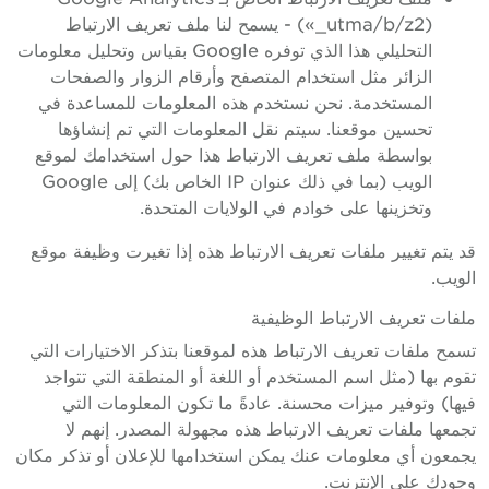
(«_utma/b/z2) - يسمح لنا ملف تعريف الارتباط
التحليلي هذا الذي توفره Google بقياس وتحليل معلومات
الزائر مثل استخدام المتصفح وأرقام الزوار والصفحات
المستخدمة. نحن نستخدم هذه المعلومات للمساعدة في
تحسين موقعنا. سيتم نقل المعلومات التي تم إنشاؤها
بواسطة ملف تعريف الارتباط هذا حول استخدامك لموقع
الويب (بما في ذلك عنوان IP الخاص بك) إلى Google
وتخزينها على خوادم في الولايات المتحدة.
قد يتم تغيير ملفات تعريف الارتباط هذه إذا تغيرت وظيفة موقع
الويب.
ملفات تعريف الارتباط الوظيفية
تسمح ملفات تعريف الارتباط هذه لموقعنا بتذكر الاختيارات التي
تقوم بها (مثل اسم المستخدم أو اللغة أو المنطقة التي تتواجد
فيها) وتوفير ميزات محسنة. عادةً ما تكون المعلومات التي
تجمعها ملفات تعريف الارتباط هذه مجهولة المصدر. إنهم لا
يجمعون أي معلومات عنك يمكن استخدامها للإعلان أو تذكر مكان
وجودك على الإنترنت.